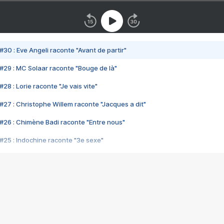
#30 : Eve Angeli raconte "Avant de partir"
#29 : MC Solaar raconte "Bouge de là"
28 : Lorie raconte "Je vais vite"
#27 : Christophe Willem raconte "Jacques a dit"
#26 : Chimène Badi raconte "Entre nous"
#25 : Indochine raconte "3e sexe"
#24 : Zaho raconte "C'est chelou"
#23 : Patrick Bruel raconte "Au café des délices"
#22 : Kyo raconte "Le chemin"
#21 : Nolwenn Leroy raconte "Cassé"